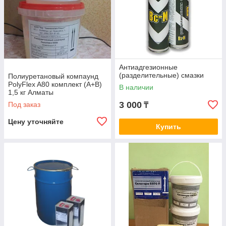
Антиадгезионные
(разделительные) смазки
Полиуретановый компаунд
PolyFlex A80 комплект (А+В)
В наличии
1,5 кг Алматы
3 000
Под заказ
₸
Цену уточняйте
Купить