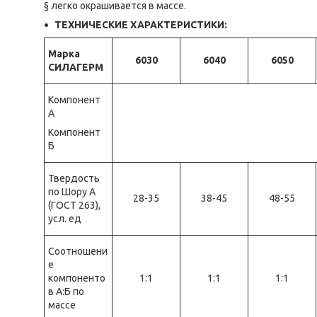
§ легко окрашивается в массе.
ТЕХНИЧЕСКИЕ ХАРАКТЕРИСТИКИ:
Марка
6030
6040
6050
СИЛАГЕРМ
Компонент
А
Компонент
Б
Твердость
по Шору А
28-35
38-45
48-55
(ГОСТ 263),
усл. ед
Соотношени
е
компоненто
1:1
1:1
1:1
в А:Б по
массе