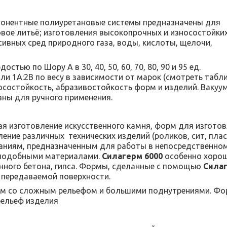
онентные полиуретановые системы предназначены для
овое литьё; изготовления высокопрочных и износостойки
ивных сред природного газа, воды, кислоты, щелочи,
стью по Шору А в 30, 40, 50, 60, 70, 80, 90 и 95 ед.
и 1А:2В по весу в зависимости от марок (смотреть табли
осостойкость, абразивостойкость форм и изделий. Вакуу
аны для ручного применения.
ая изготовление искусственного камня, форм для изгото
вление различных
технических изделий (роликов, сит, плас
ваниям, предназначенным для работы в непосредственно
и подобными материалами.
Силагерм 6000
особенно хоро
нного бетона, гипса. Формы, сделанные с помощью
Сила
 передаваемой поверхности.
рм со сложным рельефом и большими поднутрениями. Ф
рельеф изделия