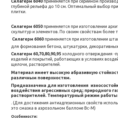
Силагерм 6040
применяется при серийном производ
глубиной рельефа до 10 см. Оптимальный выбор при
плитки.
Силагерм 6050
применяется при изготовлении архи
скульптур и элементов. По своим свойствам более 
Силагерм 6060
применяется при изготовлении штам
для формования бетона, штукатурки, декоративных з
Силагерм 60,70,80,90,95
холодного отверждения -п
изделий и покрытий, работающих в условиях воздей
щелочи, растворителей.
Материал имеет высокую абразивную стойкост
различным поверхностям.
Предназначена для изготовления износостойк
воздействия агрессивных сред; природного га
растворителей. Температурный режим работы и
. (Для достижения антиадгезионных свойств испол
это смазка в аэрозольном баллоне Вс-М)
Особенности: