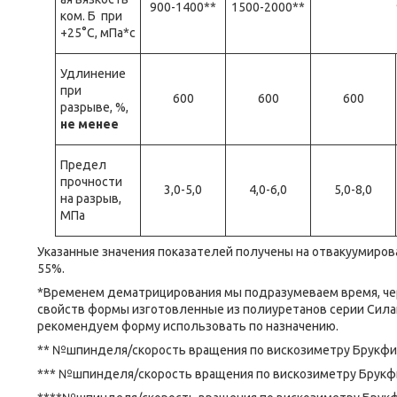
900-1400**
1500-2000**
ком. Б при
+25°C, мПа*с
Удлинение
при
600
600
600
разрыве, %,
не менее
Предел
прочности
3,0-5,0
4,0-6,0
5,0-8,0
на разрыв,
МПа
Указанные значения показателей получены на отвакуумирова
55%.
*Временем дематрицирования мы подразумеваем время, че
свойств формы изготовленные из полиуретанов серии Силаг
рекомендуем форму использовать по назначению.
** №шпинделя/скорость вращения по вискозиметру Брукфи
*** №шпинделя/скорость вращения по вискозиметру Брукф