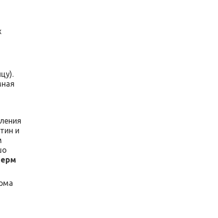
х
цу).
мная
вления
тин и
м
шо
герм
орма