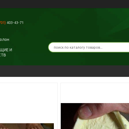
701)
403-43-71
ролон
ЩИЕ И
СТВ