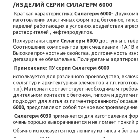
/ИЗДЕЛИЙ СЕРИИ СИЛАГЕРМ 6000
Краткая характеристика:
Силагерм 6000-
Двухкомп
изготовления эластичных форм под бетонное, гипс
изделий работающих в условиях воздействия агресс
растворителей , нефтепродуктов.
Полиуретаны серии
Силагерм 6000
доступны с твёрдо
Соотношение компонентов при смешивании -1А:1В ил
Высокие прочностные свойства, долговечность изн
дегазация не обязательна. Полиуретаны адаптиров
Применение:
ПУ серии Силагерм 6000
используется для различного производства, включ
скульптур и архитектурных элементов и т.п. изгото
т.п.). Материал соответствует необходимым требо
длительном контакте с бетоном, гипсом и другим
подходят для литья из пигментированного/ окраше
6000
, представляют собой точное воспроизведение
Силагерм 6030
применяется для изготовления фо
очень хорошо выворачивается и не ломает тонкий 
Обычно используется под лепнину из гипса и бетона