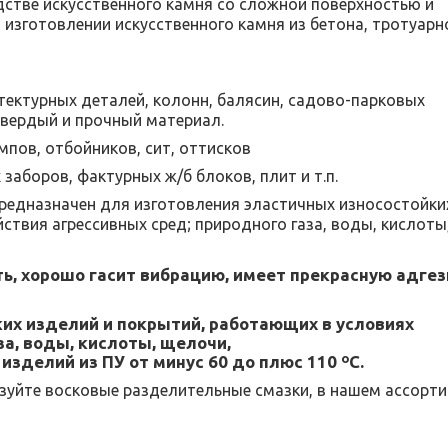
стве искусственного камня со сложной поверхностью и
 изготовлении искусственного камня из бетона, тротуарн
тектурных деталей, колонн, балясин, садово-парковых
твердый и прочный материал.
пов, отбойников, сит, оттисков
аборов, фактурных ж/б блоков, плит и т.п.
редназначен для изготовления эластичных износостойки
ствия агрессивных сред; природного газа, воды, кислоты
ь, хорошо гасит вибрацию, имеет прекрасную адгез
их изделий и покрытий, работающих в условиях
за, воды, кислоты, щелочи,
зделий из ПУ от минус 60 до плюс 110 ºС.
ьзуйте восковые разделительные смазки, в нашем ассорт