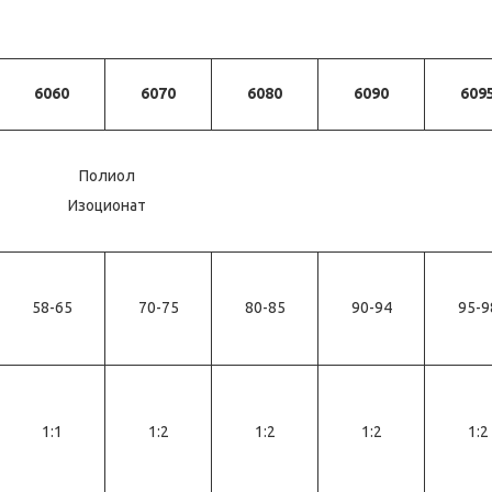
6060
6070
6080
6090
609
Полиол
Изоционат
58-65
70-75
80-85
90-94
95-9
1:1
1:2
1:2
1:2
1:2