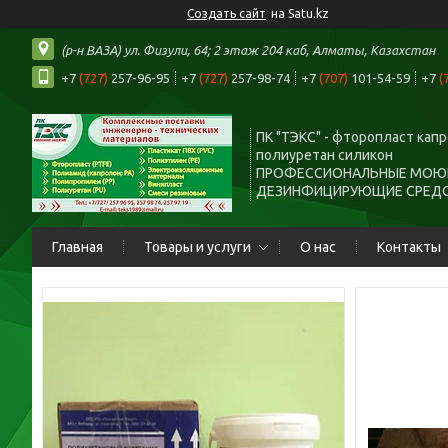
Создать сайт
на Satu.kz
(р-н ВАЗА) ул. Физули, 64; 2 этаж 204 каб, Алматы, Казахстан
+7
(727)
257-96-95
+7
(727)
257-98-74
+7
(707)
101-54-59
+7
(
ПК "ТЭКС" - фторопласт кап
полиуретан силикон
ПРОФЕССИОНАЛЬНЫЕ МОЮ
ДЕЗИНФИЦИРУЮЩИЕ СРЕД
Главная
Товары и услуги
О нас
Контакты