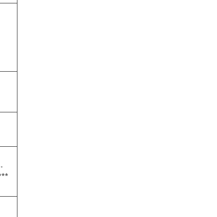
-
***