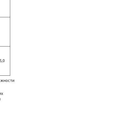
5,0
лажности
их
ы