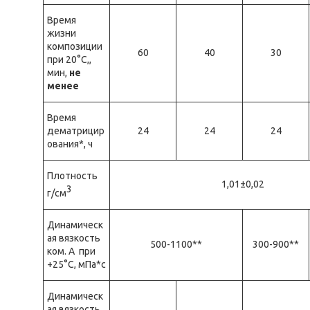
Время
жизни
композиции
60
40
30
при 20°C,,
мин,
не
менее
Время
дематрицир
24
24
24
ования*, ч
Плотность
1,01±0,02
3
г/см
Динамическ
ая вязкость
500-1100**
300-900**
ком. А при
+25°C, мПа*с
Динамическ
ая вязкость