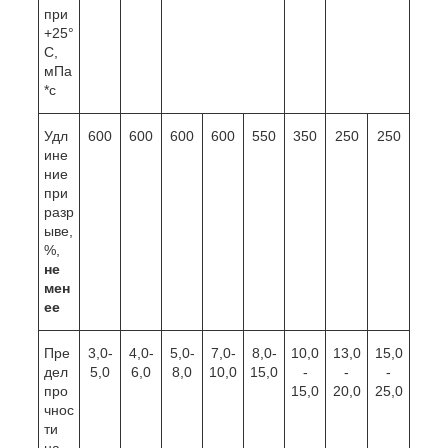
при
+25°
C,
мПа
*с
Удл
600
600
600
600
550
350
250
250
ине
ние
при
разр
ыве,
%,
не
мен
ее
Пре
3,0-
4,0-
5,0-
7,0-
8,0-
10,0
13,0
15,0
дел
5,0
6,0
8,0
10,0
15,0
-
-
-
про
15,0
20,0
25,0
чнос
ти