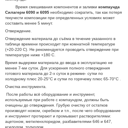
Время смешивания компонентов и заливки
компаунда
Силагерм 6090 и 6095
необходимо сократить, так как потеря
текучести композиции при определенных условиях может
составить менее 5 минут.
Отверждение.
Отверждение материала до съёма в течение указанного в
таблице времени происходит при комнатной температуре
(+20-22
0
С). Не рекомендуется проводить отверждение при
температуре ниже +18
0
С.
Время выдержки материала до ввода в эксплуатацию не
менее 7-ми суток. Для ускорения полного отверждения
готового материала до 2-х суток в режиме- сутки по
холодному плюс 20-25°С и сутки по горячему плюс 65-70°С .
Очистка инструмента.
После работы всё оборудование и инструмент,
используемые при работе с компаундом, должны быть
очищены до отверждения. Грубую очистку от остатков
производят ножом, скребком и т.п., после чего оборудование
и инструмент протирают и промывают растворителями:
ацетоном, метиленхлоридом, разбавителями 646 и 647,
ксилолом, толуолом.