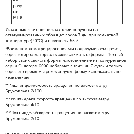
на
разр
ыв,
МПа
Указанные значения показателей получены на
отвакуумированных образцах после 7 дн. при комнатной
температуре(20°C) и влажности 55%.
*Временем дематрицирования мы подразумеваем время,
через которое материал можно снимать с формы. Полный
набор своих свойств формы изготовленные из полиуретанов
серии Силагерм 6000 набирают в течении 7 суток и только
через это время мы рекомендуем форму использовать по
назначению.
** №шпинделя/скорость вращения по вискозиметру
Брукфильда 2/100
*** №шпинделя/скорость вращения по вискозиметру
Брукфильда 4/10
****№шпинделя/скорость вращения по вискозиметру
Брукфильда 2/10