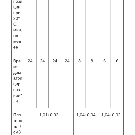
пози
ции
при
20°
C,,
мин,
не
мен
ее
Вре
24
24
24
24
8
8
6
6
мя
дем
атри
цир
ова
ния*
, ч
Пло
1,01±0,02
1,04±0,04
1,04±0,02
тнос
ть г/
см
3