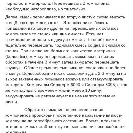
пористости материала. Перемешивать 2 компонента
необходимо неторопливо, но тщательно.
Далее, смесь переливается во вторую чистую сухую емкость
и ещё раз перемешивается. Это позволит избежать
попадания в готовое изделие не перемешанных остатков
компонентов со стенок или дна емкости. Если нет
возможности перелить в другую емкость. То необходимо
тщательно перемешать, поднимая смесь со дна и снимая со
стенок. При смешении большого количество материала
(более 5кг), компаунд перемешать миксером на низких
оборотах в течение 3 минут, затем аккуратно перемешать
вручную. Общее время перемешивания составляет не более
5 минут. Целесообразно после смешения дать 2-3 минуты на
выход захваченных пузырьков воздуха или отвакуумировать
материал. Компаунды Силагерм 6090 и Силагерм 6095, а так
же компаунды с временем жизни менее 10 минут
вакуумировать не рекомендуется из-за малого времени
жизни.
Обратите внимание, после смешивания
компонентов происходит постепенное нарастание вязкости
компаунда до гелеобразного состояния. Время, в течение
которого смесь остаётся текучая, меньше жизнеспособности
компаунда.