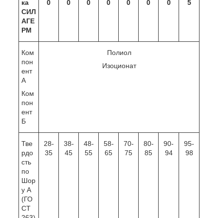
ка
0
0
0
0
0
0
0
5
СИЛ
АГЕ
РМ
Ком
Полиол
пон
Изоционат
ент
А
Ком
пон
ент
Б
Тве
28-
38-
48-
58-
70-
80-
90-
95-
рдо
35
45
55
65
75
85
94
98
сть
по
Шор
у А
(ГО
СТ
263)