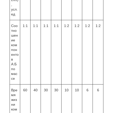
,
усл.
ед
Соо
1:1
1:1
1:1
1:1
1:2
1:2
1:2
1:2
тно
шен
ие
ком
пон
енто
в
А:Б
по
мас
се
Вре
60
40
30
30
10
10
6
6
мя
жиз
ни
ком