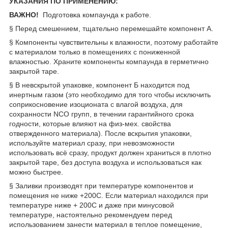
УКАЗАНИЯ ПО ПРИМЕНЕНИЮ:
ВАЖНО!
Подготовка компаунда к работе.
§ Перед смешением, тщательно перемешайте компонент А.
§ Компоненты чувствительны к влажности, поэтому работайте
с материалом только в помещениях с пониженной
влажностью. Храните компоненты компаунда в герметично
закрытой таре.
§ В невскрытой упаковке, компонент Б находится под
инертным газом (это необходимо для того чтобы исключить
соприкосновение изоционата с влагой воздуха, для
сохранности NCO групп, в течении гарантийного срока
годности, которые влияют на физ-мех. свойства
отвержденного материала). После вскрытия упаковки,
используйте материал сразу, при невозможности
использовать всё сразу, продукт должен храниться в плотно
закрытой таре, без доступа воздуха и использоваться как
можно быстрее.
§ Заливки производят при температуре компонентов и
помещения не ниже +20
0
С. Если материал находился при
температуре ниже + 20
0
С и даже при минусовой
температуре, настоятельно рекомендуем перед
использованием занести материал в теплое помещение,