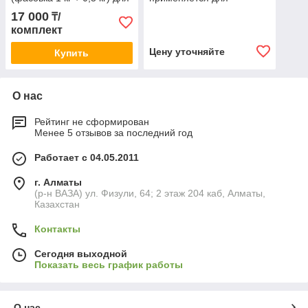
изготовления гибких
изготовления гибких
17 000
₸/
литьевых форм Алматы
литьевых форм Алматы
комплект
Цену уточняйте
Купить
О нас
Рейтинг не сформирован
Менее 5 отзывов за последний год
Работает с 04.05.2011
г. Алматы
(р-н ВАЗА) ул. Физули, 64; 2 этаж 204 каб, Алматы,
Казахстан
Контакты
Сегодня выходной
Показать весь график работы
О нас