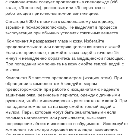
с компонентами следует производить в спецодежде (х/б
халат, х/б костюм), резиновых или х/б перчатках с
работающей приточно-вытяжной вентиляцией.
Силагерм 6000 относится к малоопасному материалу,
взрыво- и пожаробезопасному. Не выделяет в процессе
эксплуатации при обычных условиях токсичных веществ.
Компонент A раздражает глаза и кожу. Избегайте
продолжительного или повторяющегося контакта с кожей.
Если это произошло, промойте глаза водой в течение 15
минут и немедленно обратитесь за медицинской помощью.
При попадании компонента на кожу смойте теплой водой с
мылом.
Компонент Б является преполимером (изоционатом). При
обращении с компонентом Б следуйте мерам
предосторожности при работе с изоцианатами: наденьте
защитные очки, резиновые перчатки, одежду с длинными
рукавами, чтобы минимизировать риск контакта с кожей. При
попадании компонента на кожу смойте теплой водой с
мылом. Пары, которые могут быть значительными если
полимер нагревается или распыляется, вызывают
повреждение лёгких и излишнюю возбудимость. Используйте
компонент только при хорошей вентиляции помещения.