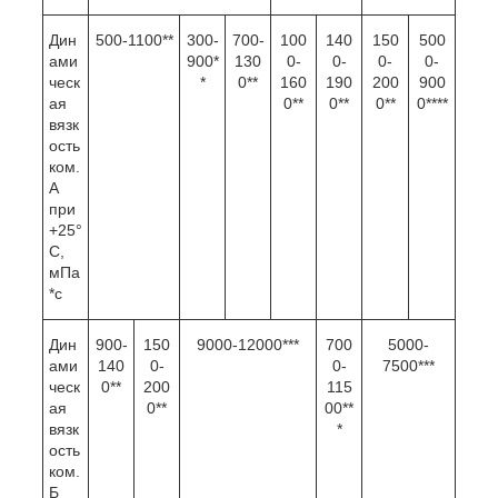
Дин
500-1100**
300-
700-
100
140
150
500
ами
900*
130
0-
0-
0-
0-
ческ
*
0**
160
190
200
900
ая
0**
0**
0**
0****
вязк
ость
ком.
А
при
+25°
C,
мПа
*с
Дин
900-
150
9000-12000***
700
5000-
ами
140
0-
0-
7500***
ческ
0**
200
115
ая
0**
00**
вязк
*
ость
ком.
Б