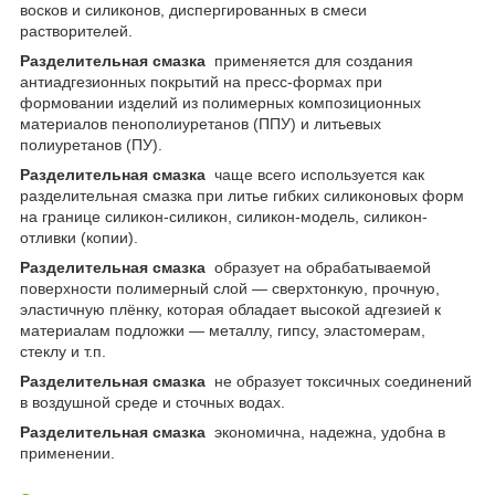
восков и силиконов, диспергированных в смеси
растворителей.
Разделительная смазка
применяется для создания
антиадгезионных покрытий на пресс-формах при
формовании изделий из полимерных композиционных
материалов пенополиуретанов (ППУ) и литьевых
полиуретанов (ПУ).
Разделительная смазка
чаще всего используется как
разделительная смазка при литье гибких силиконовых форм
на границе силикон-силикон, силикон-модель, силикон-
отливки (копии).
Разделительная смазка
образует на обрабатываемой
поверхности полимерный слой ― сверхтонкую, прочную,
эластичную плёнку, которая обладает высокой адгезией к
материалам подложки ― металлу, гипсу, эластомерам,
стеклу и т.п.
Разделительная смазка
не образует токсичных соединений
в воздушной среде и сточных водах.
Разделительная смазка
экономична, надежна, удобна в
применении.