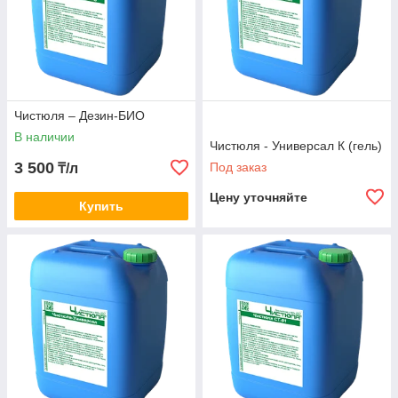
Чистюля – Дезин-БИО
В наличии
Чистюля - Универсал К (гель)
3 500
Под заказ
₸/л
Цену уточняйте
Купить