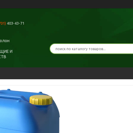
701)
403-43-71
ролон
ЩИЕ И
СТВ