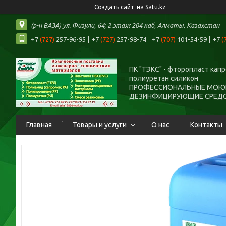
Создать сайт
на Satu.kz
(р-н ВАЗА) ул. Физули, 64; 2 этаж 204 каб, Алматы, Казахстан
+7
(727)
257-96-95
+7
(727)
257-98-74
+7
(707)
101-54-59
+7
(
ПК "ТЭКС" - фторопласт кап
полиуретан силикон
ПРОФЕССИОНАЛЬНЫЕ МОЮ
ДЕЗИНФИЦИРУЮЩИЕ СРЕД
Главная
Товары и услуги
О нас
Контакты