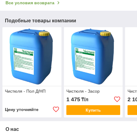
Все условия возврата
Подобные товары компании
Чистюля - Пол Д/НП
Чистюля - Засор
Чист
1 475
2 1
₸/л
Цену уточняйте
Купить
О нас