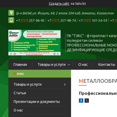
Создать сайт
на Satu.kz
(р-н ВАЗА) ул. Физули, 64; 2 этаж 204 каб, Алматы, Казахстан
+7
(727)
257-96-95
+7
(727)
257-98-74
+7
(707)
101-54-59
+7
(
ПК "ТЭКС" - фторопласт кап
полиуретан силикон
ПРОФЕССИОНАЛЬНЫЕ МОЮ
ДЕЗИНФИЦИРУЮЩИЕ СРЕД
Главная
Товары и услуги
О нас
Контакты
МЕТАЛЛООБР
Товары и услуги
Профессиональны
Статьи
Презентации и документы
О нас