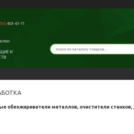
701)
403-43-71
ролон
ЩИЕ И
СТВ
АБОТКА
е обезжириватели металлов, очистители станков,