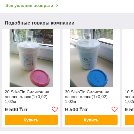
Все условия возврата
Подобные товары компании
20 SilkoTin Силикон на
30 SilkoTin Силикон на
10 S
основе олова(1+0,02)
основе олова(1+0,02)
осно
1,02кг
1,02кг
1,02
9 500
9 500
9 5
₸/кг
₸/кг
Купить
Купить