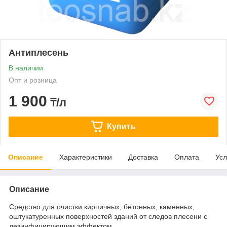
Антиплесень
В наличии
Опт и розница
1 900
₸/л
Купить
Описание
Характеристики
Доставка
Оплата
Усл
Описание
Средство для очистки кирпичных, бетонных, каменных,
оштукатуренных поверхностей зданий от следов плесени с
дезинфицирующим эффектом.