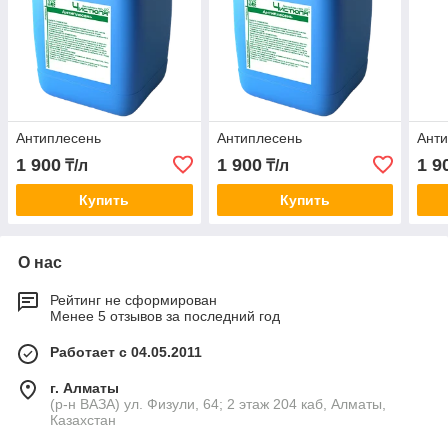
Антиплесень
Антиплесень
Ант
1 900
1 900
1 9
₸/л
₸/л
Купить
Купить
О нас
Рейтинг не сформирован
Менее 5 отзывов за последний год
Работает с 04.05.2011
г. Алматы
(р-н ВАЗА) ул. Физули, 64; 2 этаж 204 каб, Алматы,
Казахстан