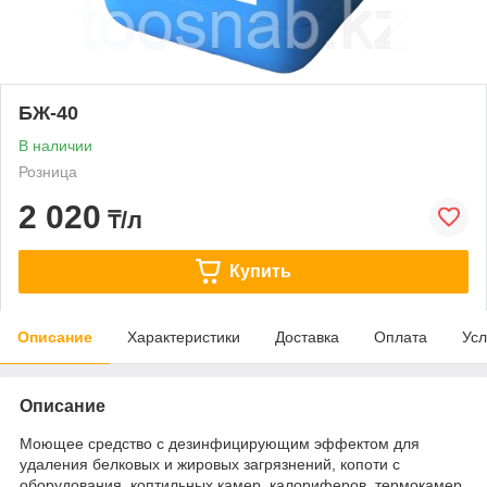
БЖ-40
В наличии
Розница
2 020
₸/л
Купить
Описание
Характеристики
Доставка
Оплата
Усл
Описание
Моющее средство с дезинфицирующим эффектом для
удаления белковых и жировых загрязнений, копоти с
оборудования, коптильных камер, калориферов, термокамер,