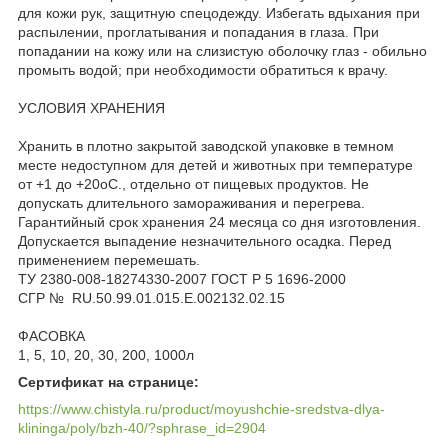
для кожи рук, защитную спецодежду. Избегать вдыхания при
распылении, проглатывания и попадания в глаза. При
попадании на кожу или на слизистую оболочку глаз - обильно
промыть водой; при необходимости обратиться к врачу.
УСЛОВИЯ ХРАНЕНИЯ
Хранить в плотно закрытой заводской упаковке в темном
месте недоступном для детей и животных при температуре
от +1 до +20оС., отдельно от пищевых продуктов. Не
допускать длительного замораживания и перегрева.
Гарантийный срок хранения 24 месяца со дня изготовления.
Допускается выпадение незначительного осадка. Перед
применением перемешать.
ТУ 2380-008-18274330-2007 ГОСТ Р 5 1696-2000
СГР № RU.50.99.01.015.E.002132.02.15
ФАСОВКА
1, 5, 10, 20, 30, 200, 1000л
Сертификат на странице:
https://www.chistyla.ru/product/moyushchie-sredstva-dlya-
klininga/poly/bzh-40/?sphrase_id=2904