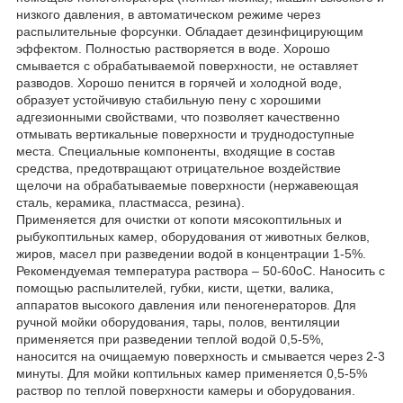
низкого давления, в автоматическом режиме через
распылительные форсунки. Обладает дезинфицирующим
эффектом. Полностью растворяется в воде. Хорошо
смывается с обрабатываемой поверхности, не оставляет
разводов. Хорошо пенится в горячей и холодной воде,
образует устойчивую стабильную пену с хорошими
адгезионными свойствами, что позволяет качественно
отмывать вертикальные поверхности и труднодоступные
места. Специальные компоненты, входящие в состав
средства, предотвращают отрицательное воздействие
щелочи на обрабатываемые поверхности (нержавеющая
сталь, керамика, пластмасса, резина).
Применяется для очистки от копоти мясокоптильных и
рыбукоптильных камер, оборудования от животных белков,
жиров, масел при разведении водой в концентрации 1-5%.
Рекомендуемая температура раствора – 50-60оС. Наносить с
помощью распылителей, губки, кисти, щетки, валика,
аппаратов высокого давления или пеногенераторов. Для
ручной мойки оборудования, тары, полов, вентиляции
применяется при разведении теплой водой 0,5-5%,
наносится на очищаемую поверхность и смывается через 2-3
минуты. Для мойки коптильных камер применяется 0,5-5%
раствор по теплой поверхности камеры и оборудования.