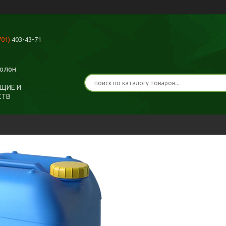
701)
403-43-71
ролон
ЩИЕ И
СТВ