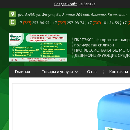
Создать сайт
на Satu.kz
(р-н ВАЗА) ул. Физули, 64; 2 этаж 204 каб, Алматы, Казахстан
+7
(727)
257-96-95
+7
(727)
257-98-74
+7
(707)
101-54-59
+7
(
ПК "ТЭКС" - фторопласт кап
полиуретан силикон
ПРОФЕССИОНАЛЬНЫЕ МОЮ
ДЕЗИНФИЦИРУЮЩИЕ СРЕД
Главная
Товары и услуги
О нас
Контакты