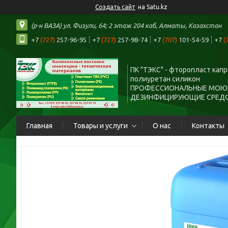
Создать сайт
на Satu.kz
(р-н ВАЗА) ул. Физули, 64; 2 этаж 204 каб, Алматы, Казахстан
+7
(727)
257-96-95
+7
(727)
257-98-74
+7
(707)
101-54-59
+7
(
ПК "ТЭКС" - фторопласт кап
полиуретан силикон
ПРОФЕССИОНАЛЬНЫЕ МОЮ
ДЕЗИНФИЦИРУЮЩИЕ СРЕД
Главная
Товары и услуги
О нас
Контакты