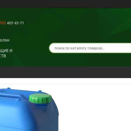
701)
403-43-71
ролон
ЩИЕ И
СТВ