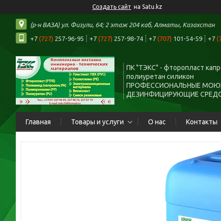
Создать сайт
на Satu.kz
(р-н ВАЗА) ул. Физули, 64; 2 этаж 204 каб, Алматы, Казахстан
+7
(727)
257-96-95
+7
(727)
257-98-74
+7
(707)
101-54-59
+7
(
ПК "ТЭКС" - фторопласт кап
полиуретан силикон
ПРОФЕССИОНАЛЬНЫЕ МОЮ
ДЕЗИНФИЦИРУЮЩИЕ СРЕД
Главная
Товары и услуги
О нас
Контакты