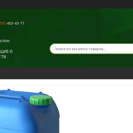
701)
403-43-71
ролон
ЩИЕ И
СТВ