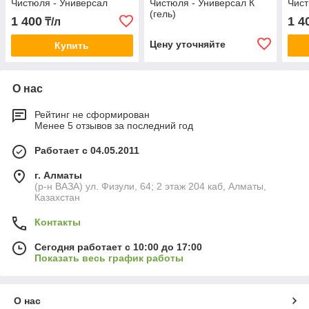
Чистюля - Универсал
Чистюля - Универсал К
Чист
(гель)
1 400
1 4
₸/л
Цену уточняйте
Купить
О нас
Рейтинг не сформирован
Менее 5 отзывов за последний год
Работает с 04.05.2011
г. Алматы
(р-н ВАЗА) ул. Физули, 64; 2 этаж 204 каб, Алматы,
Казахстан
Контакты
Сегодня работает с 10:00 до 17:00
Показать весь график работы
О нас