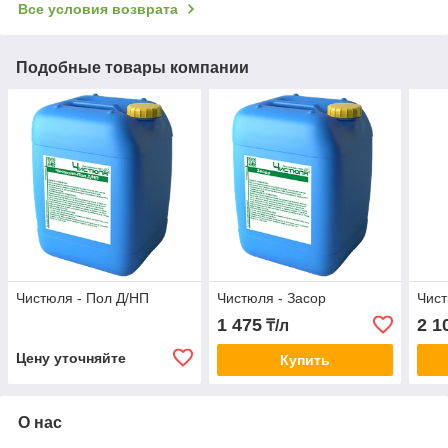
Все условия возврата
Подобные товары компании
Чистюля - Пол Д/НП
Чистюля - Засор
Чист
1 475
2 1
₸/л
Цену уточняйте
Купить
О нас