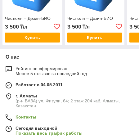
Чистюля – Дезин-БИО
Чистюля – Дезин-БИО
Чис
3 500
3 500
3 5
₸/л
₸/л
Купить
Купить
О нас
Рейтинг не сформирован
Менее 5 отзывов за последний год
Работает с 04.05.2011
г. Алматы
(р-н ВАЗА) ул. Физули, 64; 2 этаж 204 каб, Алматы,
Казахстан
Контакты
Сегодня выходной
Показать весь график работы