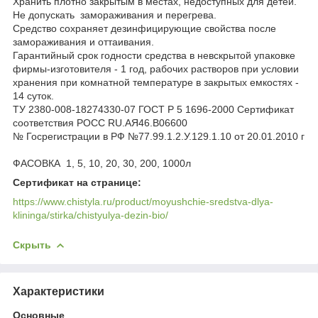
Хранить плотно закрытым в местах, недоступных для детей.
Не допускать замораживания и перегрева.
Средство сохраняет дезинфицирующие свойства после
замораживания и оттаивания.
Гарантийный срок годности средства в невскрытой упаковке
фирмы-изготовителя - 1 год, рабочих растворов при условии
хранения при комнатной температуре в закрытых емкостях -
14 суток.
ТУ 2380-008-18274330-07 ГОСТ Р 5 1696-2000 Сертификат
соответствия РОСС RU.АЯ46.В06600
№ Госрегистрации в РФ №77.99.1.2.У.129.1.10 от 20.01.2010 г
ФАСОВКА 1, 5, 10, 20, 30, 200, 1000л
Сертификат на странице:
https://www.chistyla.ru/product/moyushchie-sredstva-dlya-
klininga/stirka/chistyulya-dezin-bio/
Скрыть
Характеристики
Основные