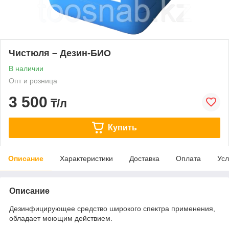
Чистюля – Дезин-БИО
В наличии
Опт и розница
3 500
₸/л
Купить
Описание
Характеристики
Доставка
Оплата
Усл
Описание
Дезинфицирующее средство широкого спектра применения,
обладает моющим действием.