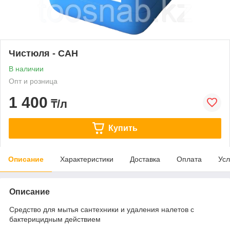
Чистюля - САН
В наличии
Опт и розница
1 400
₸/л
Купить
Описание
Характеристики
Доставка
Оплата
Усл
Описание
Средство для мытья сантехники и удаления налетов с
бактерицидным действием