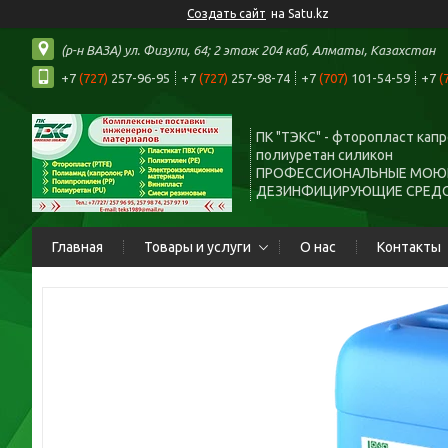
Создать сайт
на Satu.kz
(р-н ВАЗА) ул. Физули, 64; 2 этаж 204 каб, Алматы, Казахстан
+7
(727)
257-96-95
+7
(727)
257-98-74
+7
(707)
101-54-59
+7
(
ПК "ТЭКС" - фторопласт кап
полиуретан силикон
ПРОФЕССИОНАЛЬНЫЕ МОЮ
ДЕЗИНФИЦИРУЮЩИЕ СРЕД
Главная
Товары и услуги
О нас
Контакты