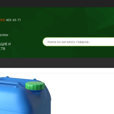
701)
403-43-71
ролон
ЩИЕ И
СТВ