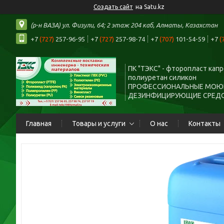
Создать сайт
на Satu.kz
(р-н ВАЗА) ул. Физули, 64; 2 этаж 204 каб, Алматы, Казахстан
+7
(727)
257-96-95
+7
(727)
257-98-74
+7
(707)
101-54-59
+7
(
ПК "ТЭКС" - фторопласт кап
полиуретан силикон
ПРОФЕССИОНАЛЬНЫЕ МОЮ
ДЕЗИНФИЦИРУЮЩИЕ СРЕД
Главная
Товары и услуги
О нас
Контакты