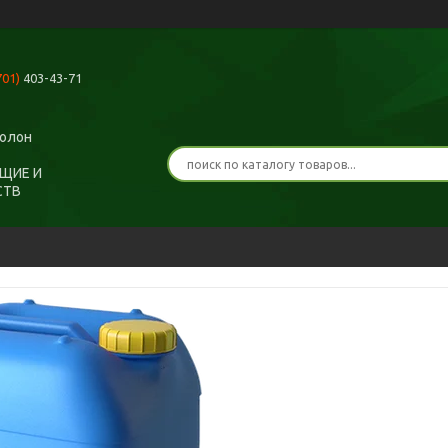
701)
403-43-71
ролон
ЩИЕ И
СТВ