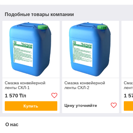
Подобные товары компании
Смазка конвейерной
Смазка конвейерной
Смаз
ленты СКЛ-1
ленты СКЛ-2
лент
1 570
1 5
₸/л
Цену уточняйте
Купить
О нас