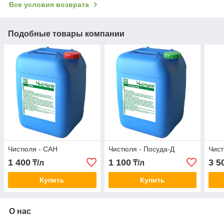
Все условия возврата
Подобные товары компании
Чистюля - САН
Чистюля - Посуда-Д
Чис
1 400
1 100
3 5
₸/л
₸/л
Купить
Купить
О нас