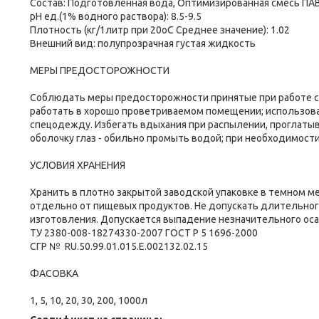
Состав: Подготовленная вода, Оптимизированная смесь ПА
рН ед.(1% водного раствора): 8.5-9.5
Плотность (кг/1литр при 20оС Среднее значение): 1.02
Внешний вид: полупрозрачная густая жидкость
МЕРЫ ПРЕДОСТОРОЖНОСТИ
Соблюдать меры предосторожности принятые при работе с
работать в хорошо проветриваемом помещении; использоват
спецодежду. Избегать вдыхания при распылении, проглатыва
оболочку глаз - обильно промыть водой; при необходимости 
УСЛОВИЯ ХРАНЕНИЯ
Хранить в плотно закрытой заводской упаковке в темном м
отдельно от пищевых продуктов. Не допускать длительного
изготовления. Допускается выпадение незначительного ос
ТУ 2380-008-18274330-2007 ГОСТ Р 5 1696-2000
СГР № RU.50.99.01.015.E.002132.02.15
ФАСОВКА
1, 5, 10, 20, 30, 200, 1000л