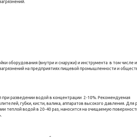
загрязнений.
ки оборудования (внутри и снаружи) и инструмента в том числе и
 загрязнений на предприятиях пищевой промышленности и общест
л при разведении водой в концентрации 2-10%. Рекомендуемая
ителей, губки, кисти, валика, аппаратов высокого давления. Для 
ии теплой водой в 20-40 раз, наносится на очищаемую поверхност
.