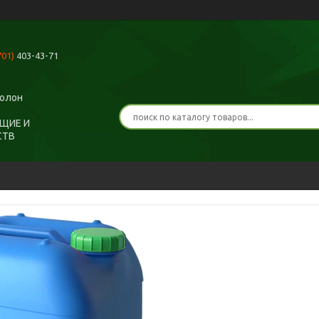
701)
403-43-71
ролон
ЩИЕ И
СТВ