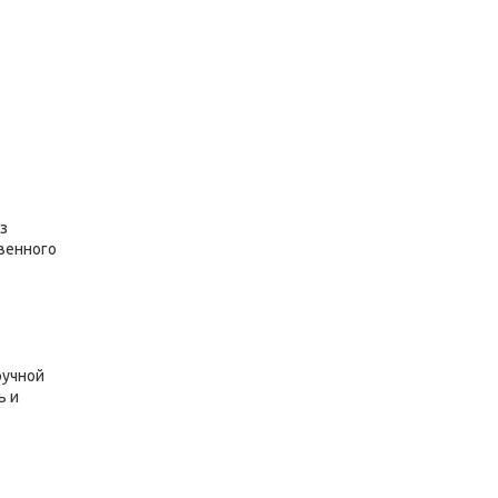
з
венного
ручной
ь и