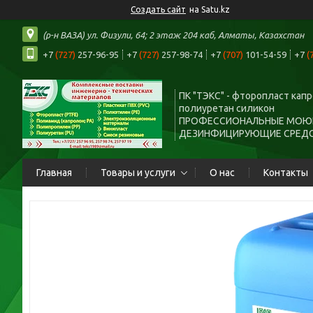
Создать сайт
на Satu.kz
(р-н ВАЗА) ул. Физули, 64; 2 этаж 204 каб, Алматы, Казахстан
+7
(727)
257-96-95
+7
(727)
257-98-74
+7
(707)
101-54-59
+7
(
ПК "ТЭКС" - фторопласт кап
полиуретан силикон
ПРОФЕССИОНАЛЬНЫЕ МОЮ
ДЕЗИНФИЦИРУЮЩИЕ СРЕД
Главная
Товары и услуги
О нас
Контакты