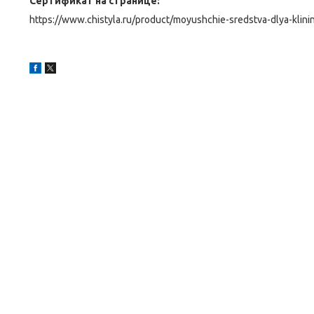
Сертификат на странице:
https://www.chistyla.ru/product/moyushchie-sredstva-dlya-klini