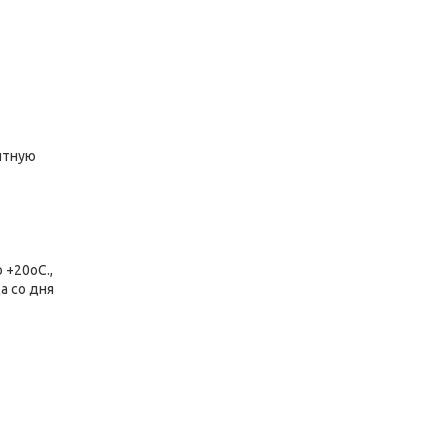
итную
 +20оС.,
а со дня