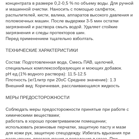
концентрата в размере 0,2-0,5 % по объему воды. Для ручной
и машинной очистки. Наносить с помощью салфеток,
распылителей, кисти, валика, аппаратов высокого давления и
поломоечных машин. После выдержки 3-5 мин остатки
загрязнений и раствора смыть водой. Удаляет стойкие
загрязнения и следы протекторов шин.
Перед применением тщательно взболтать.
ТЕХНИЧЕСКИЕ ХАРАКТЕРИСТИКИ
Состав: Подготовленная вода, Смесь ПАВ, щелочей,
специальных комплексообразующих и моющих добавок.
рН ед.(1% водного раствора): 11.5-12.5
Плотность (кг/1литр при 20оС Среднее значение): 1.3
Внешний вид: Коричневая, расслаивающаяся жидкость
МЕРЫ ПРЕДОСТОРОЖНОСТИ
Соблюдать меры предосторожности принятые при работе с
химическими веществами;
работать в хорошо проветриваемом помещении;
использовать резиновые перчатки, защитную пасту и мази
для кожи рук, защитную спецодежду. Избегать вдыхания при
распылении, проглатывания и попадания в глаза. При