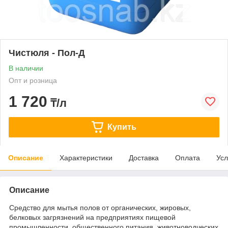
Чистюля - Пол-Д
В наличии
Опт и розница
1 720
₸/л
Купить
Описание
Характеристики
Доставка
Оплата
Усл
Описание
Средство для мытья полов от органических, жировых,
белковых загрязнений на предприятиях пищевой
промышленности, общественного питания, животноводческих