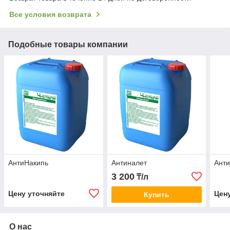
Все условия возврата
Подобные товары компании
АнтиНакипь
Антиналет
Анти
3 200
₸/л
Цену уточняйте
Цен
Купить
О нас