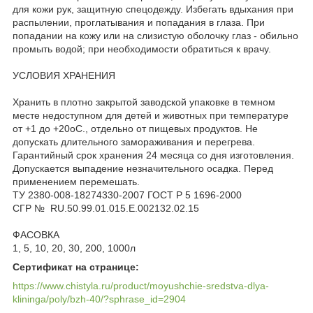
для кожи рук, защитную спецодежду. Избегать вдыхания при
распылении, проглатывания и попадания в глаза. При
попадании на кожу или на слизистую оболочку глаз - обильно
промыть водой; при необходимости обратиться к врачу.
УСЛОВИЯ ХРАНЕНИЯ
Хранить в плотно закрытой заводской упаковке в темном
месте недоступном для детей и животных при температуре
от +1 до +20оС., отдельно от пищевых продуктов. Не
допускать длительного замораживания и перегрева.
Гарантийный срок хранения 24 месяца со дня изготовления.
Допускается выпадение незначительного осадка. Перед
применением перемешать.
ТУ 2380-008-18274330-2007 ГОСТ Р 5 1696-2000
СГР № RU.50.99.01.015.E.002132.02.15
ФАСОВКА
1, 5, 10, 20, 30, 200, 1000л
Сертификат на странице:
https://www.chistyla.ru/product/moyushchie-sredstva-dlya-
klininga/poly/bzh-40/?sphrase_id=2904