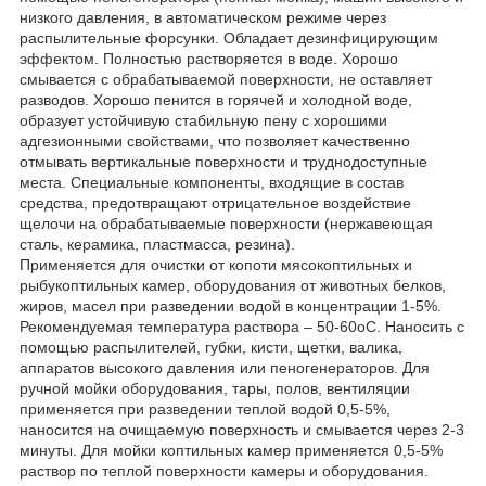
низкого давления, в автоматическом режиме через
распылительные форсунки. Обладает дезинфицирующим
эффектом. Полностью растворяется в воде. Хорошо
смывается с обрабатываемой поверхности, не оставляет
разводов. Хорошо пенится в горячей и холодной воде,
образует устойчивую стабильную пену с хорошими
адгезионными свойствами, что позволяет качественно
отмывать вертикальные поверхности и труднодоступные
места. Специальные компоненты, входящие в состав
средства, предотвращают отрицательное воздействие
щелочи на обрабатываемые поверхности (нержавеющая
сталь, керамика, пластмасса, резина).
Применяется для очистки от копоти мясокоптильных и
рыбукоптильных камер, оборудования от животных белков,
жиров, масел при разведении водой в концентрации 1-5%.
Рекомендуемая температура раствора – 50-60оС. Наносить с
помощью распылителей, губки, кисти, щетки, валика,
аппаратов высокого давления или пеногенераторов. Для
ручной мойки оборудования, тары, полов, вентиляции
применяется при разведении теплой водой 0,5-5%,
наносится на очищаемую поверхность и смывается через 2-3
минуты. Для мойки коптильных камер применяется 0,5-5%
раствор по теплой поверхности камеры и оборудования.