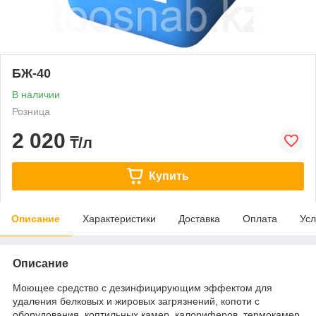
БЖ-40
В наличии
Розница
2 020
₸/л
Купить
Описание
Характеристики
Доставка
Оплата
Усл
Описание
Моющее средство с дезинфицирующим эффектом для
удаления белковых и жировых загрязнений, копоти с
оборудования, коптильных камер, калориферов, термокамер,