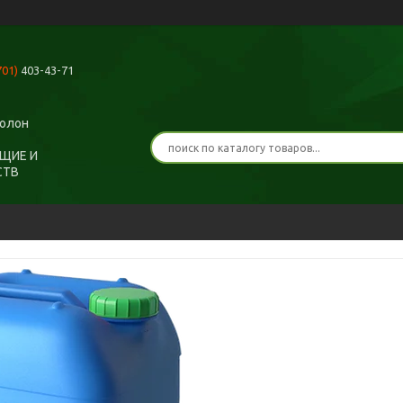
701)
403-43-71
ролон
ЩИЕ И
СТВ