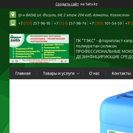
Создать сайт
на Satu.kz
(р-н ВАЗА) ул. Физули, 64; 2 этаж 204 каб, Алматы, Казахстан
+7
(727)
257-96-95
+7
(727)
257-98-74
+7
(707)
101-54-59
+7
(
ПК "ТЭКС" - фторопласт кап
полиуретан силикон
ПРОФЕССИОНАЛЬНЫЕ МОЮ
ДЕЗИНФИЦИРУЮЩИЕ СРЕД
Главная
Товары и услуги
О нас
Контакты