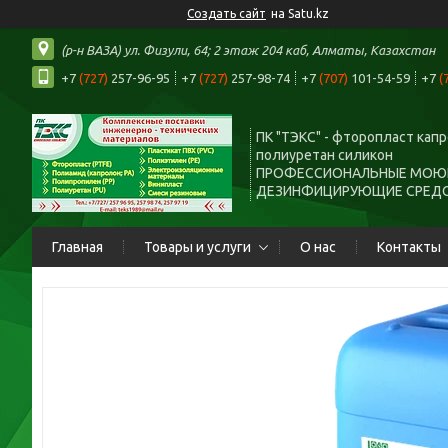
Создать сайт
на Satu.kz
(р-н ВАЗА) ул. Физули, 64; 2 этаж 204 каб, Алматы, Казахстан
+7
(727)
257-96-95
+7
(727)
257-98-74
+7
(707)
101-54-59
+7
(
ПК "ТЭКС" - фторопласт кап
полиуретан силикон
ПРОФЕССИОНАЛЬНЫЕ МОЮ
ДЕЗИНФИЦИРУЮЩИЕ СРЕД
Главная
Товары и услуги
О нас
Контакты