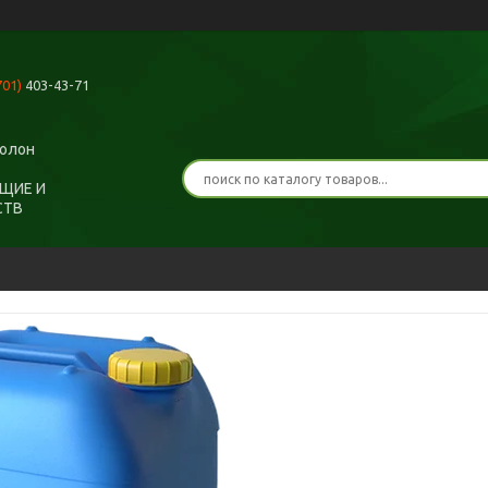
701)
403-43-71
ролон
ЩИЕ И
СТВ