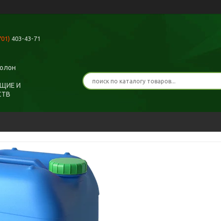
701)
403-43-71
ролон
ЩИЕ И
СТВ