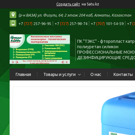
Создать сайт
на Satu.kz
(р-н ВАЗА) ул. Физули, 64; 2 этаж 204 каб, Алматы, Казахстан
+7
(727)
257-96-95
+7
(727)
257-98-74
+7
(707)
101-54-59
+7
(
ПК "ТЭКС" - фторопласт кап
полиуретан силикон
ПРОФЕССИОНАЛЬНЫЕ МОЮ
ДЕЗИНФИЦИРУЮЩИЕ СРЕД
Главная
Товары и услуги
О нас
Контакты