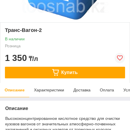
Транс-Вагон-2
В наличии
Розница
1 350
₸/л
Купить
Описание
Характеристики
Доставка
Оплата
Усл
Описание
Высококонцентрированное кислотное средство для очистки
кузовов вагонов от значительных атмосферно-почвенных
загрязнений и оксидных налетов от тормозных колодок