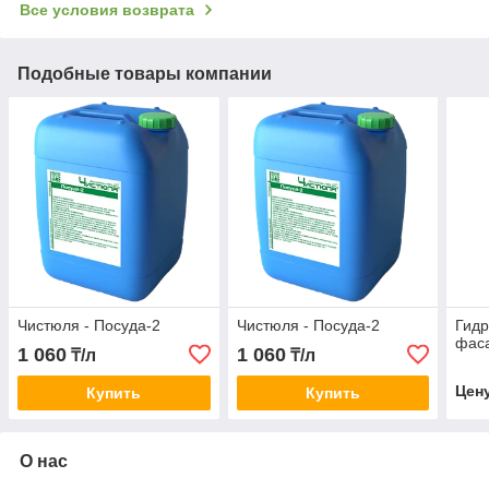
Все условия возврата
Подобные товары компании
Чистюля - Посуда-2
Чистюля - Посуда-2
Гид
фас
1 060
1 060
₸/л
₸/л
Цен
Купить
Купить
О нас