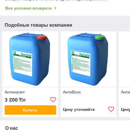
Все условия возврата
Подобные товары компании
Антиналет
АнтиВоск
Ант
3 200
₸/л
Цену уточняйте
Цен
Купить
О нас