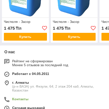
Чистюля - Засор
Чистюля - Засор
Чист
1 475
1 475
1 4
₸/л
₸/л
Купить
Купить
О нас
Рейтинг не сформирован
Менее 5 отзывов за последний год
Работает с 04.05.2011
г. Алматы
(р-н ВАЗА) ул. Физули, 64; 2 этаж 204 каб, Алматы,
Казахстан
Контакты
Сегодня выходной