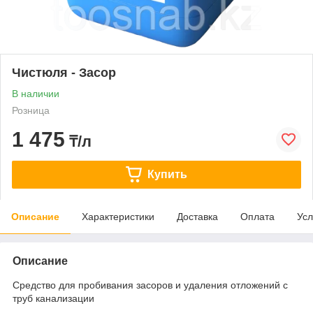
Чистюля - Засор
В наличии
Розница
1 475
₸/л
Купить
Описание
Характеристики
Доставка
Оплата
Усл
Описание
Средство для пробивания засоров и удаления отложений с
труб канализации