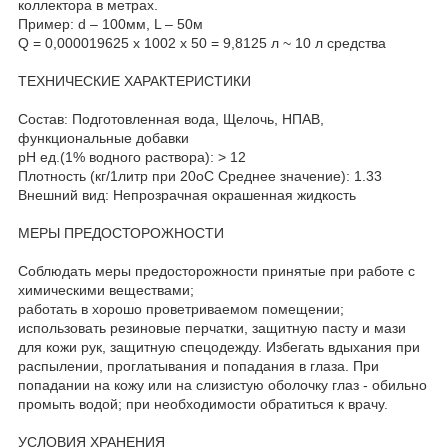
коллектора в метрах.
Пример: d – 100мм, L – 50м
Q = 0,000019625 х 1002 х 50 = 9,8125 л ~ 10 л средства
ТЕХНИЧЕСКИЕ ХАРАКТЕРИСТИКИ
Состав: Подготовленная вода, Щелочь, НПАВ,
функциональные добавки
рН ед.(1% водного раствора): > 12
Плотность (кг/1литр при 20оС Среднее значение): 1.33
Внешний вид: Непрозрачная окрашенная жидкость
МЕРЫ ПРЕДОСТОРОЖНОСТИ
Соблюдать меры предосторожности принятые при работе с
химическими веществами;
работать в хорошо проветриваемом помещении;
использовать резиновые перчатки, защитную пасту и мази
для кожи рук, защитную спецодежду. Избегать вдыхания при
распылении, проглатывания и попадания в глаза. При
попадании на кожу или на слизистую оболочку глаз - обильно
промыть водой; при необходимости обратиться к врачу.
УСЛОВИЯ ХРАНЕНИЯ