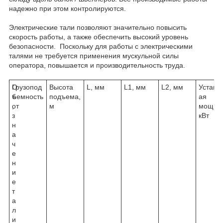
надежно при этом контролируются.
Электрические тали позволяют значительно повысить
скорость работы, а также обеспечить высокий уровень
безопасности. Поскольку для работы с электрическими
талями не требуется применения мускульной силы
оператора, повышается и производительность труда.
О
Грузопод
Высота
L, мм
L1, мм
L2, мм
Устано
б
ъемность
подъема,
ая
о
, т
м
мощнос
з
кВт
н
а
ч
е
н
и
е
т
а
л
и