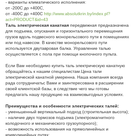
- варианты климатического исполнения:
от -20
0
С до +40
0
С,
от -40
0
С до +40
0
С
http://www.absolutkrin.by/index.pl?
act=PRODUCT&id=43
Таль электрическая канатная
передвижная предназначена
для подъема, опускания и горизонтального перемещения
грузов вдоль подвесного монорельсового пути в помещениях
или под навесом. В качестве монорельсового пути
используется двутавровая балка. Управление талью
осуществляется с пола при помощи кнопочного пульта.
Если Вам необходимо купить таль электрическую канатную
обращайтесь к нашим специалистам.Цена тали
электрической канатной умеренна. Наша компания всегда
рада сотрудничатьс Вами и заинтересована в расширении
своей клиентской базы, в следствие чего мы готовы
предлагать нашу продукцию на взаимовыгодных условиях.
Преимущества и особенности электрических талей:
- уменьшенный вертикальный подход (строительная высота);
- наличие двух тормозов подъема (электромагнитного
колодочного и механического грузоупорного);
- возможность использования на прямолинейных и
криволинейных путях;