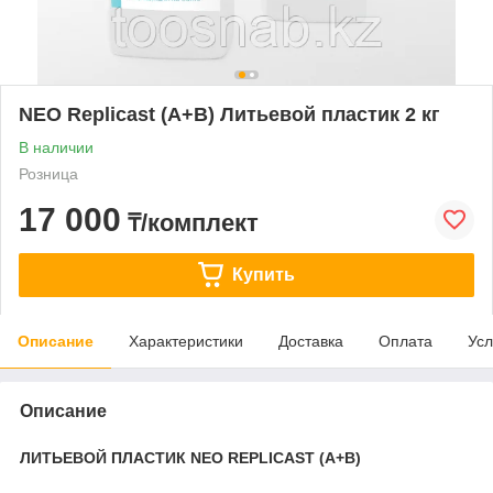
NEO Replicast (А+В) Литьевой пластик 2 кг
В наличии
Розница
17 000
₸/комплект
Купить
Описание
Характеристики
Доставка
Оплата
Усл
Описание
ЛИТЬЕВОЙ ПЛАСТИК NEO REPLICAST (А+В)