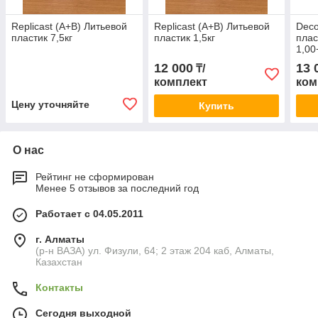
Replicast (А+В) Литьевой
Replicast (А+В) Литьевой
Deco
пластик 7,5кг
пластик 1,5кг
плас
1,00
(СКИ
12 000
13 
₸/
комплект
ком
Цену уточняйте
Купить
О нас
Рейтинг не сформирован
Менее 5 отзывов за последний год
Работает с 04.05.2011
г. Алматы
(р-н ВАЗА) ул. Физули, 64; 2 этаж 204 каб, Алматы,
Казахстан
Контакты
Сегодня выходной