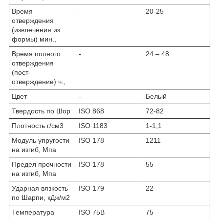
Время
-
20-25
отверждения
(извлечения из
формы) мин.,
Время полного
-
24 – 48
отверждения
(пост-
отверждение) ч.,
Цвет
-
Белый
Твердость по Шор
ISO 868
72-82
Плотность г/см3
ISO 1183
1-1,1
Модуль упругости
ISO 178
1211
на изгиб, Мпа
Предел прочности
ISO 178
55
на изгиб, Мпа
Ударная вязкость
ISO 179
22
по Шарпи, кДж/м2
Температура
ISO 75В
75