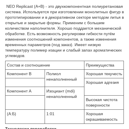
NEO Replicast (А+В) - это двухкомпонентная полиуретановая
система. Используется при изготовлении монолитных фигур в
прототипировании и в декоративном секторе методом литья в
открытые и закрытые формы. Применим с большим
количеством наполнителя. Хорошо поддается механической
обработке. Есть возможность регулировки гибкости путём
изменения соотношений компонентов, а также изменения
временных параметров (под заказ). Имеет низкую
температуру полимер изации и слабый запах ароматических
углеводов.
Состав и соотношение
Преимущества
Компонент В
Полиол
Хорошая текучесть
ненаполненный
Хорошая адгезия
Компонент А
Изоциант (mdi)
ненаполненный
Высокая чистота
поверхности
(А:Б)
1:01
Хорошая
окрашиваемость
Технологии переработки