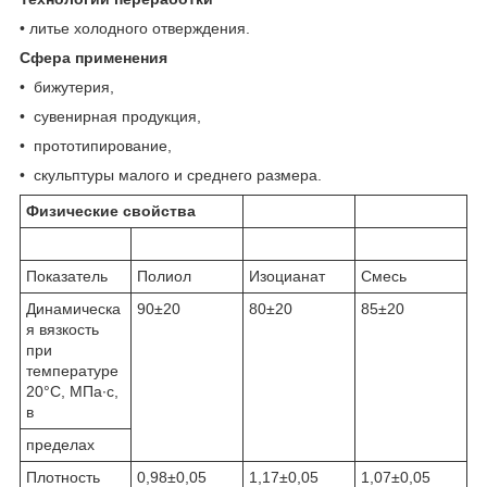
• литье холодного отверждения.
Сфера применения
• бижутерия,
• сувенирная продукция,
• прототипирование,
• скульптуры малого и среднего размера.
Физические свойства
Показатель
Полиол
Изоцианат
Смесь
Динамическа
90±20
80±20
85±20
я вязкость
при
температуре
20°С, МПа∙с,
в
пределах
Плотность
0,98±0,05
1,17±0,05
1,07±0,05